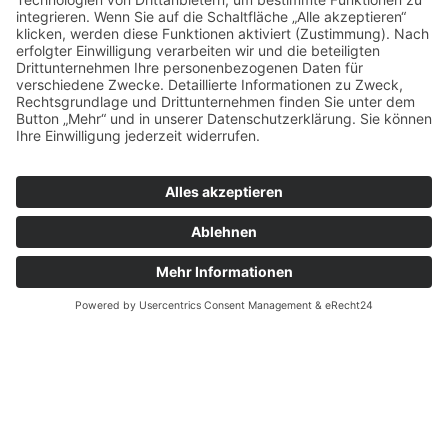
Bergheim / Mitte
Südweststraße 7
50126 Bergheim
Elsdorf / Esch
Gladbacher Straße 190
50189 Elsdorf